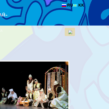
RU
KK
АЙ»
БА