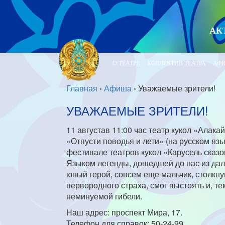
АК
О ТЕАТРЕ
КОЛЛЕКТИВ ТЕАТРА
АФ
Главная
›
Афиша
›
Уважаемые зрители!
УВАЖАЕМЫЕ ЗРИТЕЛИ!
11 августав 11:00 час театр кукол «Алак
«Отпусти поводья и лети» (на русском яз
фестивале театров кукол «Карусель сказо
Языком легенды, дошедшей до нас из дале
юный герой, совсем еще мальчик, столкн
первородного страха, смог выстоять и, те
неминуемой гибели.
Наш адрес: проспект Мира, 17.
Телефон для справок: 50-24-99.