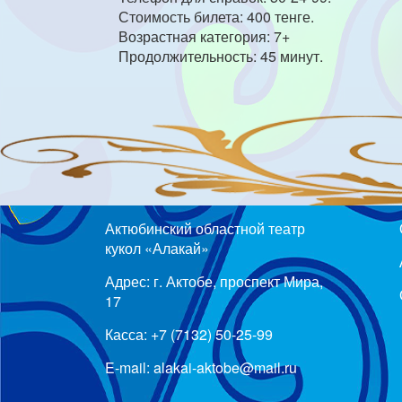
Стоимость билета: 400 тенге.
Возрастная категория: 7+
Продолжительность: 45 минут.
Актюбинский областной театр
кукол «Алакай»
Адрес: г. Актобе, проспект Мира,
17
Касса: +7 (7132) 50-25-99
E-mail: alakai-aktobe@mail.ru