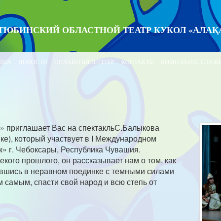
ТЮБИНСКИЙ ОБЛАСТНОЙ ТЕАТР КУКОЛ «АЛАҚ
ИША
НОВОСТИ
ОНЛАЙН БИЛЕТТТЕР
КОНТАКТЫ
КОМПЛАЕНС СЛУЖ
ай» приглашает Вас на спектакльС.Балыкова
ыке), который участвует в І Международном
к» г. Чебоксары, Республика Чувашия.
кого прошлого, он рассказывает нам о том, как
увшись в неравном поединке с темными силами
м самым, спасти свой народ и всю степь от