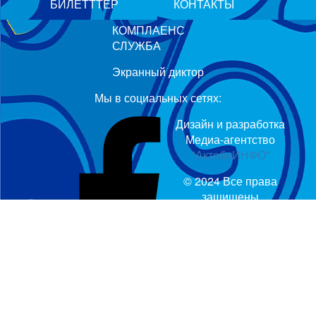
БИЛЕТТТЕР
КОНТАКТЫ
КОМПЛАЕНС
СЛУЖБА
Экранный диктор
Мы в социальных сетях:
Дизайн и разработка
Медиа-агентство
"АктобеИНФО"
© 2024 Все права
защищены