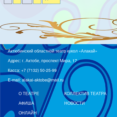
Актюбинский областной театр кукол «Алакай»
Адрес: г. Актобе, проспект Мира, 17
Касса: +7 (7132) 50-25-99
E-mail: alakai-aktobe@mail.ru
О ТЕАТРЕ
КОЛЛЕКТИВ ТЕАТРА
АФИША
НОВОСТИ
ОНЛАЙН