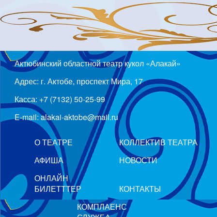
Актюбинский областной театр кукол «Алакай»
Адрес: г. Актобе, проспект Мира, 17
Касса: +7 (7132) 50-25-99
E-mail: alakai-aktobe@mail.ru
О ТЕАТРЕ
КОЛЛЕКТИВ ТЕАТРА
АФИША
НОВОСТИ
ОНЛАЙН
БИЛЕТТТЕР
КОНТАКТЫ
КОМПЛАЕНС