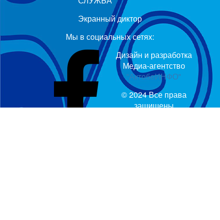
СЛУЖБА
Экранный диктор
Мы в социальных сетях:
Дизайн и разработка
Медиа-агентство
"АктобеИНФО"
© 2024 Все права
защищены