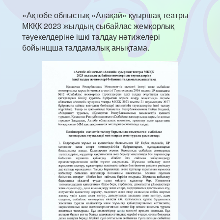
«Ақтөбе облыстық «Алақай» қуыршақ театры
МКҚК 2023 жылдың сыбайлас жемқорлық
тәуекелдеріне ішкі талдау нәтижелері
бойынщша талдамалық анықтама.