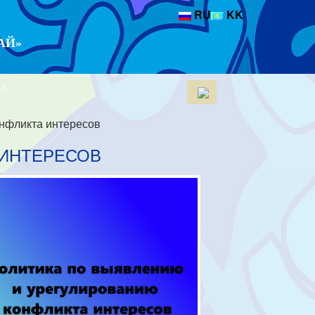
RU
KK
АЙ»
БА
нфликта интересов
 ИНТЕРЕСОВ