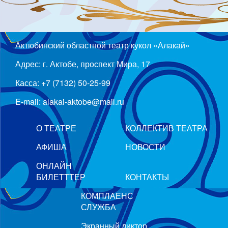
Актюбинский областной театр кукол «Алакай»
Адрес: г. Актобе, проспект Мира, 17
Касса: +7 (7132) 50-25-99
E-mail: alakai-aktobe@mail.ru
О ТЕАТРЕ
КОЛЛЕКТИВ ТЕАТРА
АФИША
НОВОСТИ
ОНЛАЙН
БИЛЕТТТЕР
КОНТАКТЫ
КОМПЛАЕНС
СЛУЖБА
Экранный диктор