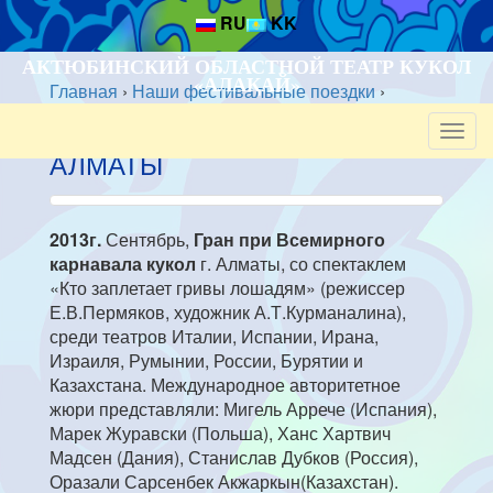
RU
KK
АКТЮБИНСКИЙ ОБЛАСТНОЙ ТЕАТР КУКОЛ
«АЛАҚАЙ»
Главная
›
Наши фестивальные поездки
›
Алматы
Togg
navig
АЛМАТЫ
2013г.
Сентябрь,
Гран при Всемирного
карнавала кукол
г. Алматы, со спектаклем
«Кто заплетает гривы лошадям» (режиссер
Е.В.Пермяков, художник А.Т.Курманалина),
среди театров Италии, Испании, Ирана,
Израиля, Румынии, России, Бурятии и
Казахстана. Международное авторитетное
жюри представляли: Мигель Аррече (Испания),
Марек Журавски (Польша), Ханс Хартвич
Мадсен (Дания), Станислав Дубков (Россия),
Оразали Сарсенбек Акжаркын(Казахстан).