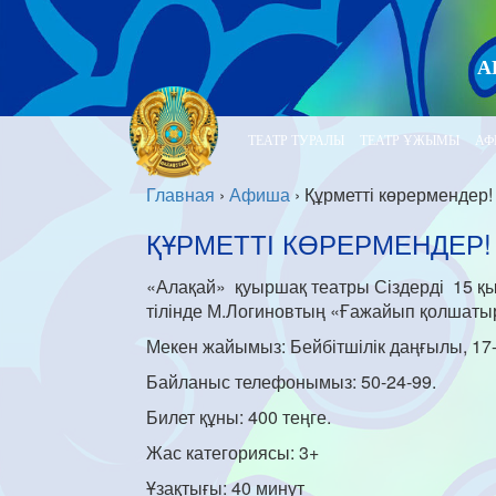
А
ТЕАТР ТУРАЛЫ
ТЕАТР ҰЖЫМЫ
АФ
Главная
›
Афиша
›
Құрметті көрермендер!
ҚҰРМЕТТІ КӨРЕРМЕНДЕР!
«Алақай» қуыршақ театры Сіздерді 15 қырк
тілінде М.Логиновтың «Ғажайып қолшаты
Мекен жайымыз: Бейбітшілік даңғылы, 17-
Байланыс телефонымыз: 50-24-99.
Билет құны: 400 теңге.
Жас категориясы: 3+
Ұзақтығы: 40 минут