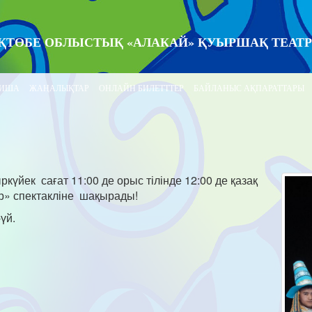
ҚТӨБЕ ОБЛЫСТЫҚ «АЛАКАЙ» ҚУЫРШАҚ ТЕАТ
ИША
ЖАҢАЛЫҚТАР
ОНЛАЙН БИЛЕТТТЕР
БАЙЛАНЫС АҚПАРАТТАРЫ
үйек сағат 11:00 де орыс тілінде 12:00 де қазақ
р» спектакліне шақырады!
үй.