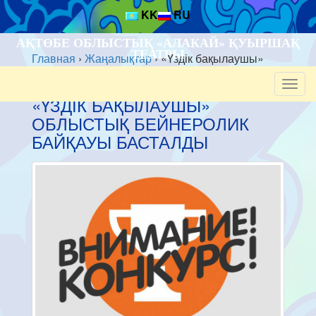
KK
RU
АҚТӨБЕ ОБЛЫСТЫҚ «АЛАКАЙ» ҚУЫРШАҚ
ТЕАТРЫ
Главная
›
Жаңалықтар
›
«Үздік бақылаушы»
облыстық бейнеролик байқауы басталды
Togg
navig
«ҮЗДІК БАҚЫЛАУШЫ»
ОБЛЫСТЫҚ БЕЙНЕРОЛИК
БАЙҚАУЫ БАСТАЛДЫ