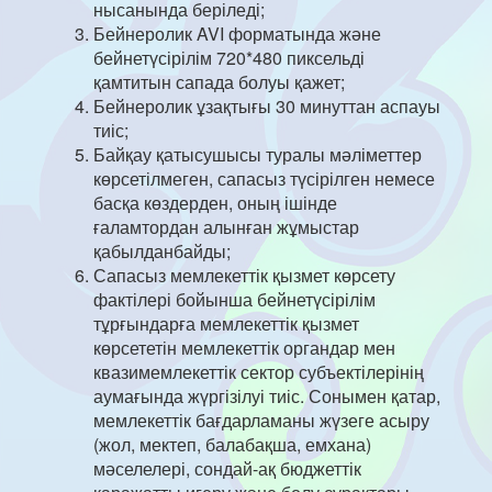
нысанында беріледі;
Бейнеролик AVI форматында және
бейнетүсірілім 720*480 пиксельді
қамтитын сапада болуы қажет;
Бейнеролик ұзақтығы 30 минуттан аспауы
тиіс;
Байқау қатысушысы туралы мәліметтер
көрсетілмеген, сапасыз түсірілген немесе
басқа көздерден, оның ішінде
ғаламтордан алынған жұмыстар
қабылданбайды;
Сапасыз мемлекеттік қызмет көрсету
фактілері бойынша бейнетүсірілім
тұрғындарға мемлекеттік қызмет
көрсететін мемлекеттік органдар мен
квазимемлекеттік сектор субъектілерінің
аумағында жүргізілуі тиіс. Сонымен қатар,
мемлекеттік бағдарламаны жүзеге асыру
(жол, мектеп, балабақша, емхана)
мәселелері, сондай-ақ бюджеттік