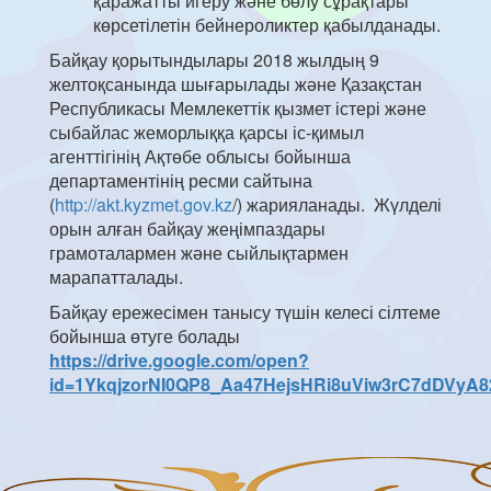
қаражатты игеру және бөлу сұрақтары
көрсетілетін бейнероликтер қабылданады.
Байқау қорытындылары 2018 жылдың 9
желтоқсанында шығарылады және Қазақстан
Республикасы Мемлекеттік қызмет істері және
сыбайлас жеморлыққа қарсы іс-қимыл
агенттігінің Ақтөбе облысы бойынша
департаментінің ресми сайтына
(
http://akt.kyzmet.gov.kz
/) жарияланады. Жүлделі
орын алған байқау жеңімпаздары
грамоталармен және сыйлықтармен
марапатталады.
Байқау ережесімен танысу түшін келесі сілтеме
бойынша өтуге болады
https://drive.google.com/open?
id=1YkqjzorNI0QP8_Aa47HejsHRi8uViw3rC7dDVyA