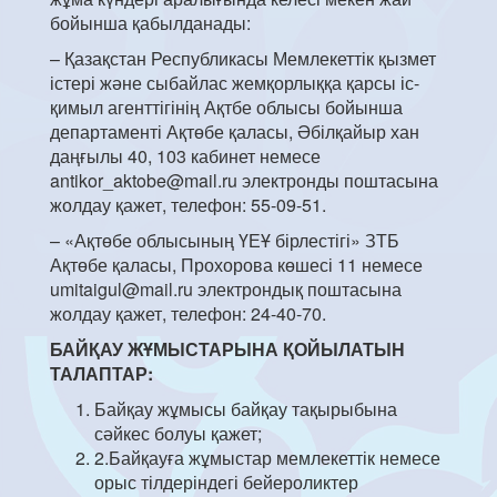
бойынша қабылданады:
– Қазақстан Республикасы Мемлекеттік қызмет
істері және сыбайлас жемқорлыққа қарсы іс-
қимыл агенттігінің Ақтбе облысы бойынша
департаменті Ақтөбе қаласы, Әбілқайыр хан
даңғылы 40, 103 кабинет немесе
antikor_aktobe@mail.ru электронды поштасына
жолдау қажет, телефон: 55-09-51.
– «Ақтөбе облысының ҮЕҰ бірлестігі» ЗТБ
Ақтөбе қаласы, Прохорова көшесі 11 немесе
umitaigul@mail.ru электрондық поштасына
жолдау қажет, телефон: 24-40-70.
БАЙҚАУ ЖҰМЫСТАРЫНА ҚОЙЫЛАТЫН
ТАЛАПТАР:
Байқау жұмысы байқау тақырыбына
сәйкес болуы қажет;
2.Байқауға жұмыстар мемлекеттік немесе
орыс тілдеріндегі бейероликтер