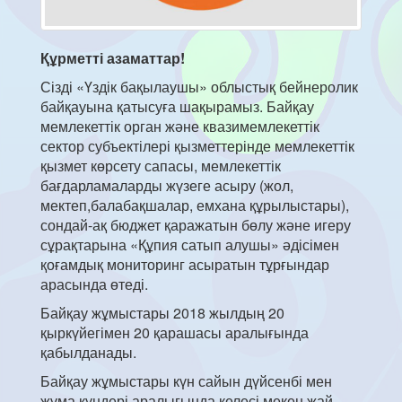
Құрметті азаматтар!
Сізді «Үздік бақылаушы» облыстық бейнеролик
байқауына қатысуға шақырамыз. Байқау
мемлекеттік орган және квазимемлекеттік
сектор субъектілері қызметтерінде мемлекеттік
қызмет көрсету сапасы, мемлекеттік
бағдарламаларды жүзеге асыру (жол,
мектеп,балабақшалар, емхана құрылыстары),
сондай-ақ бюджет қаражатын бөлу және игеру
сұрақтарына «Құпия сатып алушы» әдісімен
қоғамдық мониторинг асыратын тұрғындар
арасында өтеді.
Байқау жұмыстары 2018 жылдың 20
қыркүйегімен 20 қарашасы аралығында
қабылданады.
Байқау жұмыстары күн сайын дүйсенбі мен
жұма күндері аралығында келесі мекен жай