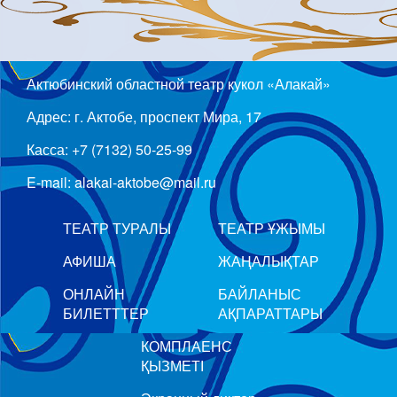
Актюбинский областной театр кукол «Алакай»
Адрес: г. Актобе, проспект Мира, 17
Касса: +7 (7132) 50-25-99
E-mail: alakai-aktobe@mail.ru
ТЕАТР ТУРАЛЫ
ТЕАТР ҰЖЫМЫ
АФИША
ЖАҢАЛЫҚТАР
ОНЛАЙН
БАЙЛАНЫС
БИЛЕТТТЕР
АҚПАРАТТАРЫ
КОМПЛАЕНС
ҚЫЗМЕТІ