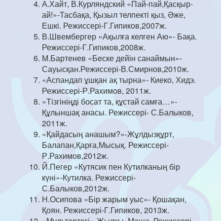
А.Хайт, В.Курляндский «Пай-пай,Қасқыр-
ай!»-Тасбақа, Қызыл телпекті қыз, Әже,
Ешкі. Режиссері-Г.Гипиков,2007ж.
В.Швембергер «Ақылға келген Аю»- Бақа.
Режиссері-Г.Гипиков,2008ж.
М.Бартенев «Беске дейін санаймын»-
Сауысқан.Режиссері-В.Смирнов,2010ж.
«Аспандап ұшқан ақ тырна»- Киеко, Хидэ.
Режиссері-Р.Рахимов, 2011ж.
«Тізгініңді босат та, құстай самға…»-
Құлыншақ анасы. Режиссері- С.Балыков,
2011ж.
«Қайдасың анашым?»-Жұлдызқұрт,
Балапан,Қарға,Мысық. Режиссері-
Р.Рахимов,2012ж.
Й.Пегер «Кутясик пен Кутилканың бір
күні»-Кутилка. Режиссері-
С.Балыков,2012ж.
Н.Осипова «Бір жарым уыс»- Қошақан,
Қоян. Режиссері-Г.Гипиков, 2013ж.
«Мультертегі»-Жылқы, Маша. Режиссері-