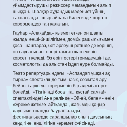
ұйымдастырушы режиссер мамандығын алып
шыққан. Шалқар аудандық мәдениет үйінің
сахнасында шыр айнала билегенде көрген
көрермендер таң қалатын.
Гауһар «Алақайда» қызмет еткен он шақты
жылда әнші-бишілігімен, домбырашылығымен
қоса шаштараз, бет әрлеуші ретінде де көрініп,
он саусағынан өнері тамған жан екенін
көрсетіп келеді. Өз әріптестері гримдеушіні де,
косметологты да алыстан іздеп әуре болмайды.
Театр репертуарындағы «Аспандап ұшқан ақ
тырна» спектаклінде тым нәзік, сезімтал ару
бейнесі арқылы көрерменін бір әдемі әсерге
бөлейді. «Тізгініңді босат та, құстай самға!»
спектакліндегі Ана рөлінде «Әй-әй, бөпем» әнін
жүрекке жеткізе айтқанда , жағымды қоңыр
даусымен жанды баурап алады,
фестивальдерде сарапшылар оның даусының
кеңдігіне, әншілігіне керемет сүйсінеді.