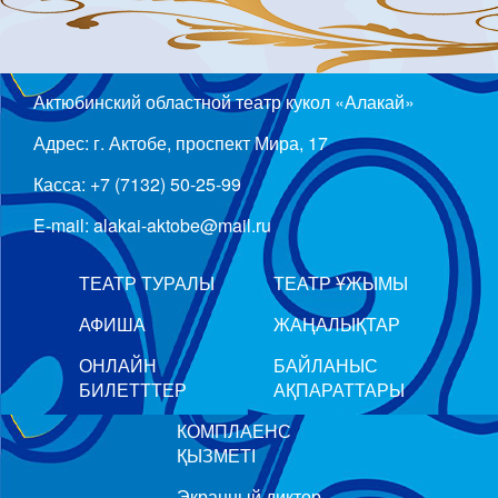
Актюбинский областной театр кукол «Алакай»
Адрес: г. Актобе, проспект Мира, 17
Касса: +7 (7132) 50-25-99
E-mail: alakai-aktobe@mail.ru
ТЕАТР ТУРАЛЫ
ТЕАТР ҰЖЫМЫ
АФИША
ЖАҢАЛЫҚТАР
ОНЛАЙН
БАЙЛАНЫС
БИЛЕТТТЕР
АҚПАРАТТАРЫ
КОМПЛАЕНС
ҚЫЗМЕТІ
Экранный диктор