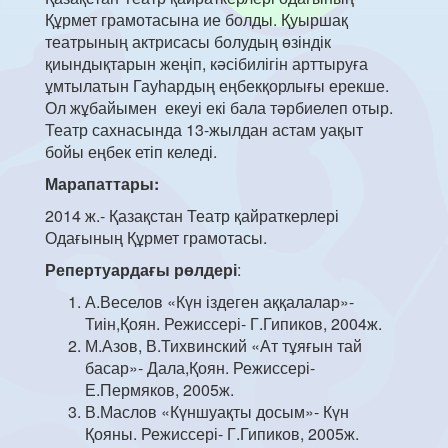
Құрмет грамотасына ие болды. Қуыршақ
театрының актрисасы болудың өзіндік
қиындықтарын жеңіп, кәсібилігін арттыруға
ұмтылатын Гауһардың еңбекқорлығы ерекше.
Ол жұбайымен екеуі екі бала тәрбиелеп отыр.
Театр сахнасында 13-жылдан астам уақыт
бойы еңбек етіп келеді.
Марапаттары:
2014 ж.- Қазақстан Театр қайраткерлері
Одағының Құрмет грамотасы.
Репертуардағы рөлдері
:
А.Веселов «Күн іздеген аққалалар»-
Тиін,Қоян. Режиссері- Г.Гипиков, 2004ж.
М.Азов, В.Тихвинский «Ат тұяғын тай
басар»- Дала,Қоян. Режиссері-
Е.Пермяков, 2005ж.
В.Маслов «Күншуақты досым»- Күн
Қояны. Режиссері- Г.Гипиков, 2005ж.