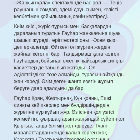
«Жарқын қала» спектаклінде бас рөл — Теңіз
раушанын сомдап, әдемі дауысымен, келісті
келбетімен қойылымның сәнін келтіреді.
Киім киісі, жүріс-тұрысымен басқалардан
дараланып тұратын Гауһар жан-жағына шуақ
шашып жүреді, әріптестері оны «Әсем қыз»
деп еркелетеді. Өйткені ол жүрген жердің
жайнап кететіні бар. Талдырмаш қана келген
Гауһардың бойынан өжеттік, қайсарлық сияқты
қасиеттер де табылып жатады. Ол
әділетсіздікке төзе алмайды, турасын айтқанды
жөн көреді. Өзім деген жанға өзегін жұлып
беруге даяр адалдығы да бар.
Гауһар Қоян, Жезтырнақ, Күн қояны, Ешкі
сияқты кейіпкерлерімен бүлдіршіндердің
жүрегіне нұр құйып жүр. Өз ісінен қол үзгісі
келмейтін, қуыршақтарын жанындай сүйетін ол
Қырғызстанда білімін жетілдіруде. Түрлі
марапаттардан кенде қалып көрген жоқ.
Қазақстан Театр қайраткерлері одағының