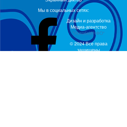
Мы в социальных сетях:
Дизайн и разработка
Медиа-агентство
"АктобеИНФО"
© 2024 Все права
защищены