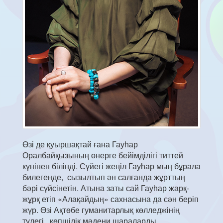
Өзі де қуыршақтай ғана Гауһар
Оралбайқызының өнерге бейімділігі титтей
күнінен білінді. Сүйегі жеңіл Гауһар мың бұрала
билегенде, сызылтып ән салғанда жұрттың
бәрі сүйсінетін. Атына заты сай Гауһар жарқ-
жұрқ етіп «Алақайдың» сахнасына да сән беріп
жүр. Өзі Ақтөбе гуманитарлық көлледжінің
түлегі, көпшілік мәдени шараларды